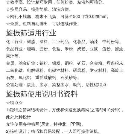
☆效率高、设计精巧耐用，任何粉类、粘液均可筛分。
☆换网容易、操作简单、清洗方便。
☆网孔不堵塞、粉末不飞扬、可筛至500目或0.028mm。
☆杂质、粗料自动排出，可以连续作业。
旋振筛适用行业
化工行业：树脂、涂料、工业药品、化妆品、油漆、中药粉等。
食品行业：糖粉、淀粉、
食盐
、米粉、奶粉、豆浆、蛋粉、酱油、
果汁等。
金属、冶金矿业：
铝粉
、
铅粉
、铜粉、矿石、合金粉、焊条粉末、
二氧化锰
、电解铜粉、电磁性材料、研磨粉、耐火材料、
高岭土
、
石灰
、
氧化铝
、
重质碳酸钙
、石英砂等。
公害处理：
废油
、废水、染整废水、助剂、
活性碳
特点
旋振筛使用说明书资料
☆特点☆
1)独特之筛网结构设计，方便和快速更换筛网(之需5到10分钟)，
此外此种设计
允许使用各种筛网(尼龙、特种龙、PP网)。
2)筛机设计；精巧和容易装配，一人即可操作筛机。