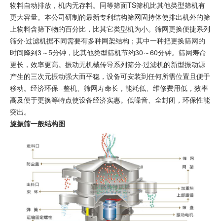
物料自动排放，机内无存料。同等筛面TS筛机比其他类型筛机有
更大容量。本公司研制的最新专利结构筛网固持体使排出机外的筛
上物料含筛下物的百分比，比其它类型机为小。筛网更换便捷系列
筛分·过滤机据不同需要有多种
网架结构
；其中一种把更换筛网的
时间降到3～5分钟，比其他类型筛机节约30～60分钟。筛网寿命
更长，效率更高。振动无机械传导系列筛分·过滤机的新型振动源
产生的三次元振动强大而平稳，设备可安装到任何所需位置且便于
移动。经济环保--整机、筛网寿命长，能耗低、维修费用低，效率
高及便于更换等特点使设备经济实惠。低噪音、全封闭，环保性能
突出。
旋振筛一般结构图