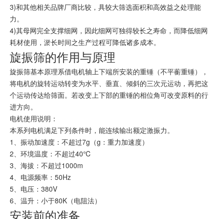
3)和其他相关品牌厂商比较，具较大筛选面积和高效益之处理能
力。
4)其母网完全支撑细网，因此细网可独得较长之寿命，而降低细网
耗材使用，淤长时间之生产过程可降低诸多成本。
旋振筛的作用与原理
旋振筛基本原理系借电机轴上下端所安装的重锤（不平蘅重锤），
将电机的旋转运动转变为水平、垂直、倾斜的三次元运动，再把这
个运动传达给筛面。若改变上下部的重锤的相位角可改变原料的行
进方向。
电机使用说明：
本系列电机满足下列条件时，能连续输出额定激振力。
1、振动加速度：不超过7g（g：重力加速度）
2、环境温度：不超过40℃
3、海拔：不超过1000m
4、电源频率：50Hz
5、电压：380V
6、温升：小于80K（电阻法）
安装前的准备