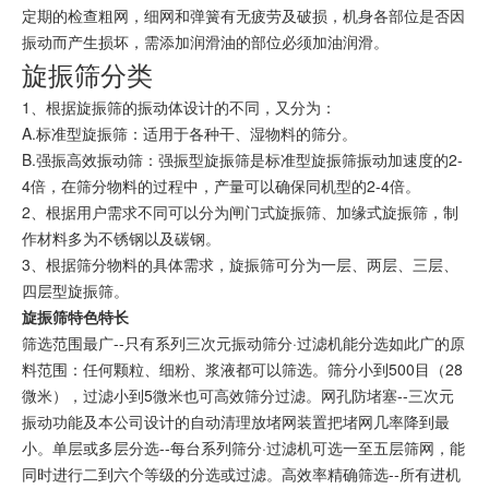
定期的检查粗网，细网和弹簧有无疲劳及破损，机身各部位是否因
振动而产生损坏，需添加
润滑油
的部位必须加油润滑。
旋振筛分类
1、根据旋振筛的振动体设计的不同，又分为：
A.标准型旋振筛：适用于各种干、湿物料的筛分。
B.强振高效振动筛：强振型旋振筛是标准型旋振筛振动加速度的2-
4倍，在筛分物料的过程中，产量可以确保同机型的2-4倍。
2、根据用户需求不同可以分为闸门式旋振筛、加缘式旋振筛，制
作材料多为不锈钢以及碳钢。
3、根据筛分物料的具体需求，旋振筛可分为一层、两层、三层、
四层型旋振筛。
旋振筛特色特长
筛选范围最广--只有系列三次元振动筛分·过滤机能分选如此广的原
料范围：任何颗粒、细粉、浆液都可以筛选。筛分小到500目（28
微米），过滤小到5微米也可高效筛分过滤。网孔防堵塞--三次元
振动功能及本公司设计的自动清理放堵网装置把堵网几率降到最
小。单层或多层分选--每台系列筛分·过滤机可选一至五层筛网，能
同时进行二到六个等级的分选或过滤。高效率精确筛选--所有进机